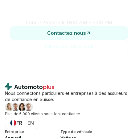
Vous souhaitez assurer
une flotte de véhicules ?
Lundi - Vendredi: 9:00 AM - 6:00 PM
Contactez nous
Envoyer un e-mail
Footer
Nous connectons particuliers et entreprises à des assureurs
de confiance en Suisse.
Plus de 5,000 clients nous font confiance
FR
EN
Entreprise
Type de véhicule
Accueil
Voiture